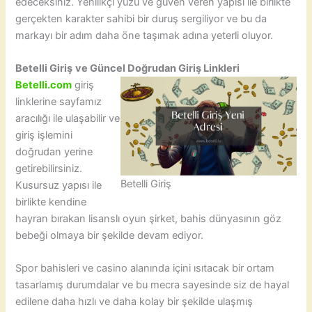
edeceksiniz. Yenilikçi yüzü ve güven veren yapısı ile birlikte
gerçekten karakter sahibi bir duruş sergiliyor ve bu da
markayı bir adım daha öne taşımak adına yeterli oluyor.
Betelli Giriş
ve Güncel Doğrudan Giriş Linkleri
Betelli.com
giriş
linklerine sayfamız
aracılığı ile ulaşabilir ve
giriş işlemini
doğrudan yerine
getirebilirsiniz.
Betelli Giriş
Kusursuz yapısı ile
birlikte kendine
hayran bırakan lisanslı oyun şirket, bahis dünyasının göz
bebeği olmaya bir şekilde devam ediyor.
Spor bahisleri ve casino alanında içini ısıtacak bir ortam
tasarlamış durumdalar ve bu mecra sayesinde siz de hayal
edilene daha hızlı ve daha kolay bir şekilde ulaşmış