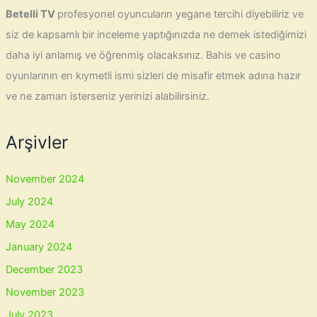
Betelli TV
profesyonel oyuncuların yegane tercihi diyebiliriz ve
siz de kapsamlı bir inceleme yaptığınızda ne demek istediğimizi
daha iyi anlamış ve öğrenmiş olacaksınız. Bahis ve casino
oyunlarının en kıymetli ismi sizleri de misafir etmek adına hazır
ve ne zaman isterseniz yerinizi alabilirsiniz.
Arşivler
November 2024
July 2024
May 2024
January 2024
December 2023
November 2023
July 2023