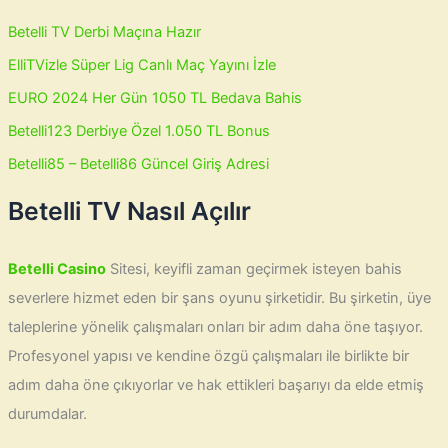
Betelli TV Derbi Maçına Hazır
ElliTVizle Süper Lig Canlı Maç Yayını İzle
EURO 2024 Her Gün 1050 TL Bedava Bahis
Betelli123 Derbi̇ye Özel 1.050 TL Bonus
Betelli85 – Betelli86 Güncel Giriş Adresi
Betelli TV Nasıl Açılır
Betelli Casino
Sitesi, keyifli zaman geçirmek isteyen bahis
severlere hizmet eden bir şans oyunu şirketidir. Bu şirketin, üye
taleplerine yönelik çalışmaları onları bir adım daha öne taşıyor.
Profesyonel yapısı ve kendine özgü çalışmaları ile birlikte bir
adım daha öne çıkıyorlar ve hak ettikleri başarıyı da elde etmiş
durumdalar.