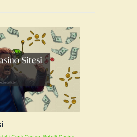
i
etelli Canlı Casino
,
Betelli Casino
,