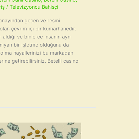
riş
/
Televizyoncu Bahisçi
s onayından geçen ve resmi
an çevrim içi bir kumarhanedir.
 aldığı ve binlerce insanın aynı
nıyan bir işletme olduğunu da
 olma hayallerinizi bu markadan
rine getirebilirsiniz. Betelli casino