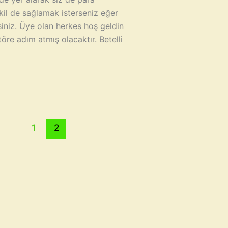
il de sağlamak isterseniz eğer
siniz. Üye olan herkes hoş geldin
töre adım atmış olacaktır. Betelli
1
2