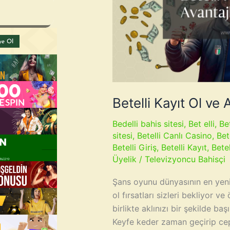
Betelli Kayıt Ol ve 
Bedelli bahis sitesi
,
Bet elli
,
Bet
sitesi
,
Betelli Canlı Casino
,
Bet
Betelli Giriş
,
Betelli Kayıt
,
Betel
Üyelik
/
Televizyoncu Bahisçi
Şans oyunu dünyasının en yeni i
ol fırsatları sizleri bekliyor ve
birlikte aklınızı bir şekilde b
Keyfe keder zaman geçirip cepl