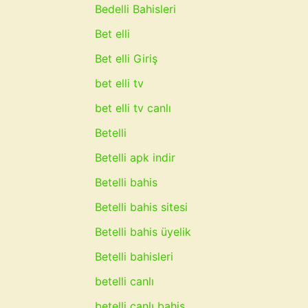
Bedelli Bahisleri
Bet elli
Bet elli Giriş
bet elli tv
bet elli tv canlı
Betelli
Betelli apk indir
Betelli bahis
Betelli bahis sitesi
Betelli bahis üyelik
Betelli bahisleri
betelli canlı
betelli canlı bahis