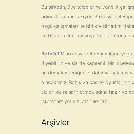
Bu şirketin, üye taleplerine yönelik çalışma
adım daha öne taşıyor. Profesyonel yapıs
özgü çalışmaları ile birlikte bir adım dah
ve hak ettikleri başarıyı da elde etmiş du
Betelli TV
profesyonel oyuncuların yegan
diyebiliriz ve siz de kapsamlı bir incelem
ne demek istediğimizi daha iyi anlamış 
olacaksınız. Bahis ve casino oyunlarının e
sizleri de misafir etmek adına hazır ve 
isterseniz yerinizi alabilirsiniz.
Arşivler